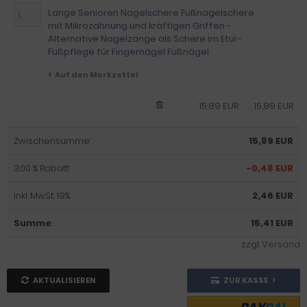
Lange Senioren Nagelschere Fußnagelschere
mit Mikrozahnung und kräftigen Griffen -
Alternative Nagelzange als Schere im Etui -
Fußpflege für Fingernägel Fußnägel
Auf den Merkzettel
15,89 EUR
15,89 EUR
Zwischensumme:
15,89 EUR
3.00 % Rabatt:
-0,48 EUR
inkl. MwSt. 19%:
2,46 EUR
Summe
:
15,41 EUR
zzgl.
Versand
AKTUALISIEREN
ZUR KASSE