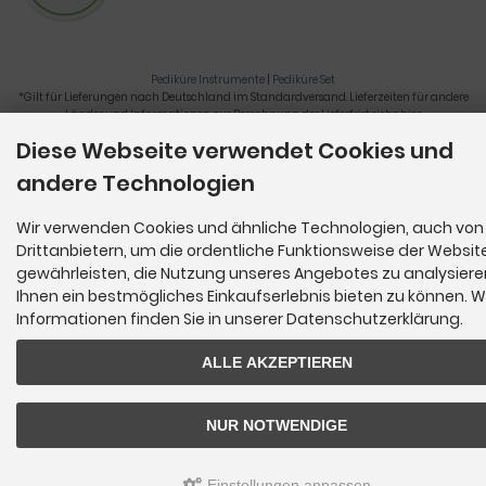
Pediküre Instrumente
|
Pediküre Set
*Gilt für Lieferungen nach Deutschland im Standardversand. Lieferzeiten für andere
Länder und Informationen zur Berechnung der Lieferfrist siehe
hier
.
Diese Webseite verwendet Cookies und
Nagelzange, Podologie, Pediküre, Fußpflegegeräte, Nagelfräser © 2026
andere Technologien
Wir verwenden Cookies und ähnliche Technologien, auch von
Drittanbietern, um die ordentliche Funktionsweise der Websit
gewährleisten, die Nutzung unseres Angebotes zu analysier
Ihnen ein bestmögliches Einkaufserlebnis bieten zu können. W
Informationen finden Sie in unserer Datenschutzerklärung.
ALLE AKZEPTIEREN
NUR NOTWENDIGE
Einstellungen anpassen