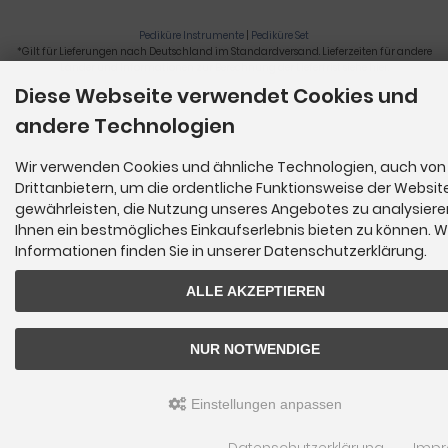
Pediküre Instrumente
|
Pediküre Set
*Gilt für Lieferungen nach Deutschland im Standardversand. Lieferzeiten für andere
Länder und Informationen zur Berechnung der Lieferfrist siehe
hier
.
Diese Webseite verwendet Cookies und
Nagelzange, Podologie, Pediküre, Fußpflegegeräte, Nagelfräser © 2026
andere Technologien
Wir verwenden Cookies und ähnliche Technologien, auch von
Drittanbietern, um die ordentliche Funktionsweise der Websit
gewährleisten, die Nutzung unseres Angebotes zu analysier
Ihnen ein bestmögliches Einkaufserlebnis bieten zu können. W
Informationen finden Sie in unserer Datenschutzerklärung.
ALLE AKZEPTIEREN
NUR NOTWENDIGE
Einstellungen anpassen