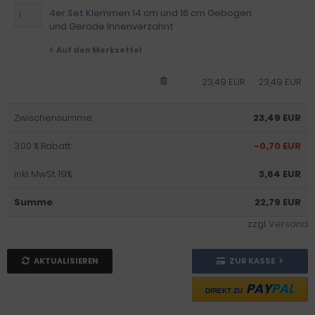
4er Set Klemmen 14 cm und 16 cm Gebogen
und Gerade Innenverzahnt
Auf den Merkzettel
23,49 EUR
23,49 EUR
Zwischensumme:
23,49 EUR
3.00 % Rabatt:
-0,70 EUR
inkl. MwSt. 19%:
3,64 EUR
Summe
:
22,79 EUR
zzgl.
Versand
AKTUALISIEREN
ZUR KASSE
PAY
PAL
DIREKT ZU