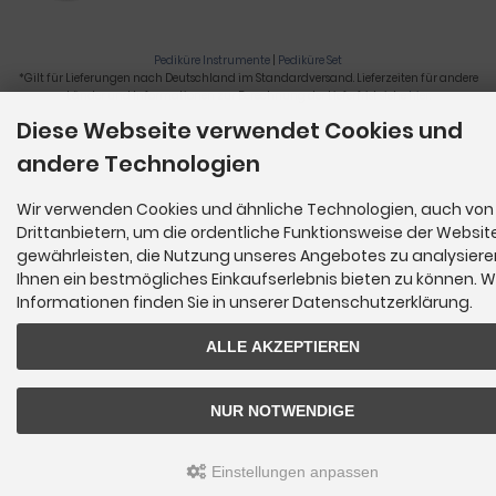
Pediküre Instrumente
|
Pediküre Set
*Gilt für Lieferungen nach Deutschland im Standardversand. Lieferzeiten für andere
Länder und Informationen zur Berechnung der Lieferfrist siehe
hier
.
Diese Webseite verwendet Cookies und
Nagelzange, Podologie, Pediküre, Fußpflegegeräte, Nagelfräser © 2026
andere Technologien
Wir verwenden Cookies und ähnliche Technologien, auch von
Drittanbietern, um die ordentliche Funktionsweise der Websit
gewährleisten, die Nutzung unseres Angebotes zu analysier
Ihnen ein bestmögliches Einkaufserlebnis bieten zu können. W
Informationen finden Sie in unserer Datenschutzerklärung.
ALLE AKZEPTIEREN
NUR NOTWENDIGE
Einstellungen anpassen