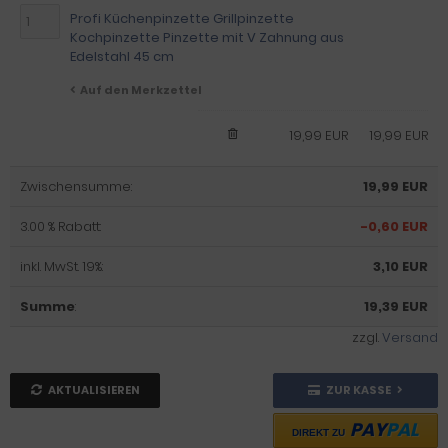
Profi Küchenpinzette Grillpinzette
Kochpinzette Pinzette mit V Zahnung aus
Edelstahl 45 cm
Auf den Merkzettel
19,99 EUR
19,99 EUR
Zwischensumme:
19,99 EUR
3.00 % Rabatt:
-0,60 EUR
inkl. MwSt. 19%:
3,10 EUR
Summe
:
19,39 EUR
zzgl.
Versand
AKTUALISIEREN
ZUR KASSE
PAY
PAL
DIREKT ZU