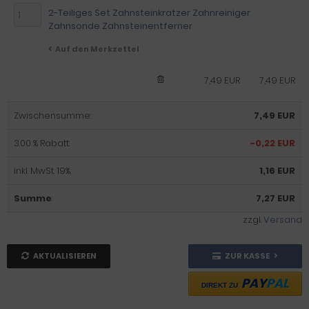
2-Teiliges Set Zahnsteinkratzer Zahnreiniger
Zahnsonde Zahnsteinentferner
Auf den Merkzettel
7,49 EUR
7,49 EUR
Zwischensumme:
7,49 EUR
3.00 % Rabatt:
-0,22 EUR
inkl. MwSt. 19%:
1,16 EUR
Summe
:
7,27 EUR
zzgl.
Versand
AKTUALISIEREN
ZUR KASSE
PAY
PAL
DIREKT ZU