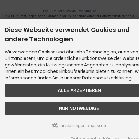
Pediküre Instrumente
|
Pediküre Set
*Gilt für Lieferungen nach Deutschland im Standardversand. Lieferzeiten für andere
Länder und Informationen zur Berechnung der Lieferfrist siehe
hier
.
Diese Webseite verwendet Cookies und
Nagelzange, Podologie, Pediküre, Fußpflegegeräte, Nagelfräser © 2026
andere Technologien
Wir verwenden Cookies und ähnliche Technologien, auch von
Drittanbietern, um die ordentliche Funktionsweise der Websit
gewährleisten, die Nutzung unseres Angebotes zu analysier
Ihnen ein bestmögliches Einkaufserlebnis bieten zu können. W
Informationen finden Sie in unserer Datenschutzerklärung.
ALLE AKZEPTIEREN
NUR NOTWENDIGE
Einstellungen anpassen