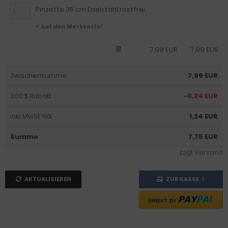
Pinzette 35 cm Edelstahl rostfrei
Auf den Merkzettel
7,99 EUR
7,99 EUR
Zwischensumme:
7,99 EUR
3.00 % Rabatt:
-0,24 EUR
inkl. MwSt. 19%:
1,24 EUR
Summe
:
7,75 EUR
zzgl.
Versand
AKTUALISIEREN
ZUR KASSE
PAY
PAL
DIREKT ZU