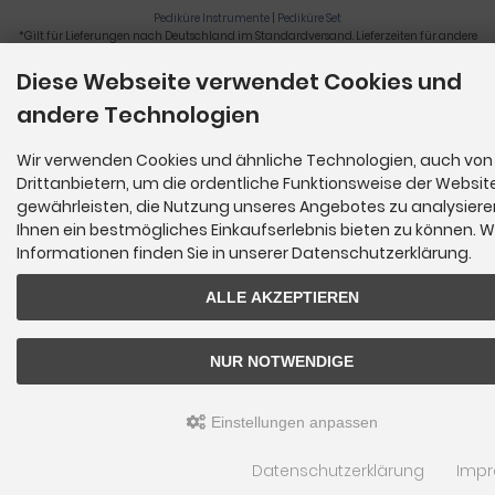
Pediküre Instrumente
|
Pediküre Set
*Gilt für Lieferungen nach Deutschland im Standardversand. Lieferzeiten für andere
Länder und Informationen zur Berechnung der Lieferfrist siehe
hier
.
Diese Webseite verwendet Cookies und
Nagelzange, Podologie, Pediküre, Fußpflegegeräte, Nagelfräser © 2026
andere Technologien
Wir verwenden Cookies und ähnliche Technologien, auch von
Drittanbietern, um die ordentliche Funktionsweise der Websit
gewährleisten, die Nutzung unseres Angebotes zu analysier
Ihnen ein bestmögliches Einkaufserlebnis bieten zu können. W
Informationen finden Sie in unserer Datenschutzerklärung.
ALLE AKZEPTIEREN
NUR NOTWENDIGE
Einstellungen anpassen
Datenschutzerklärung
Imp